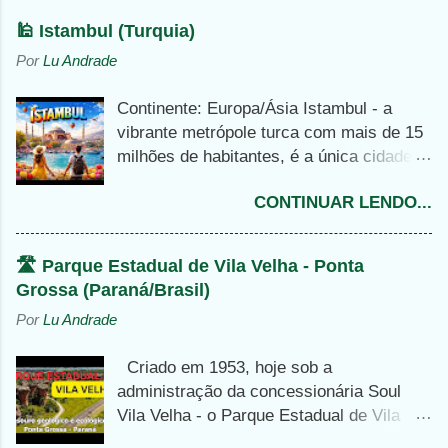
n
🕌 Istambul (Turquia)
t
Por
Lu Andrade
á
Continente: Europa/Ásia Istambul - a
r
vibrante metrópole turca com mais de 15
i
milhões de habitantes, é a única cidade
o
no mundo dividida entre dois continentes:
s
CONTINUAR LENDO...
Europa e Ásia, separadas apenas pelo
majestoso Estreito de Bósforo. Esta
cidade turca foi antiga capital dos
🛣️ Parque Estadual de Vila Velha - Ponta
impérios Bizantino e Otomano, e oferece
Grossa (Paraná/Brasil)
um rico mix histórico de atrações
Por
Lu Andrade
icônicas, como a Mesquita Azul, a
impressionante Hagia Sophia, o histórico
Criado em 1953, hoje sob a
Grande Bazar, entre outros lindíssimos e
administração da concessionária Soul
interessantes atrativos turísticos.
Vila Velha - o Parque Estadual de Vila
Turisticamente, visitar a cidade é uma
Velha, em Ponta Grossa, no Paraná - é o
experiência inesquecível, onde o Oriente