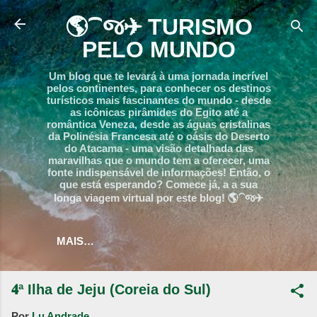
Pular para o conteúdo principal
🌎⁀જ✈︎ TURISMO
PELO MUNDO
Um blog que te levará à uma jornada incrível
pelos continentes, para conhecer os destinos
turísticos mais fascinantes do mundo - desde
as icônicas pirâmides do Egito até a
romântica Veneza, desde as águas cristalinas
da Polinésia Francesa até o oásis do Deserto
do Atacama - uma visão detalhada das
maravilhas que o mundo tem a oferecer, uma
fonte indispensável de informações! Então, o
que está esperando? Comece já, a a sua
longa viagem virtual por este blog! 🌎⁀જ✈︎
MAIS…
𝟒ª Ilha de Jeju (Coreia do Sul)
Por
Lu Andrade