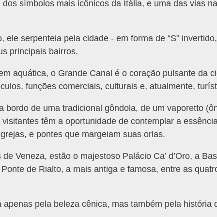
os símbolos mais icônicos da Itália, e uma das vias n
ele serpenteia pela cidade - em forma de “S” invertido
 principais bairros.
m aquática, o Grande Canal é o coração pulsante da c
os, funções comerciais, culturais e, atualmente, turís
a bordo de uma tradicional gôndola, de um vaporetto (ôn
visitantes têm a oportunidade de contemplar a essência 
 igrejas, e pontes que margeiam suas orlas.
s de Veneza, estão o majestoso Palácio Ca’ d’Oro, a Bas
 Ponte de Rialto, a mais antiga e famosa, entre as quatr
a apenas pela beleza cênica, mas também pela história