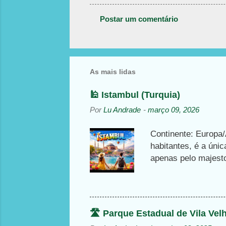
Postar um comentário
C
o
m
As mais lidas
e
n
🕌 Istambul (Turquia)
t
Por
Lu Andrade
-
março 09, 2026
á
r
Continente: Europa/
i
habitantes, é a úni
o
apenas pelo majestos
Bizantino e Otomano
s
Azul, a impressiona
interessantes atrati
inesquecível, onde
🛣️ Parque Estadual de Vila Vel
bairro histórico de 