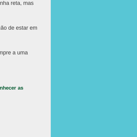
inha reta, mas
ção de estar em
empre a uma
onhecer as