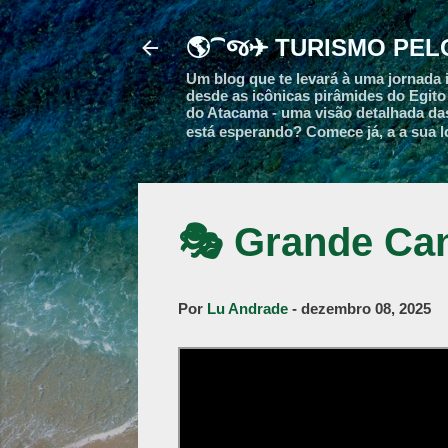
🌎⁀જ✈︎ TURISMO PE
Um blog que te levará à uma jornada i
desde as icônicas pirâmides do Egito 
do Atacama - uma visão detalhada da
está esperando? Comece já, a a sua l
🎭 Grande Cana
Por
Lu Andrade
-
dezembro 08, 2025