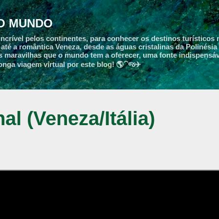
Pular para o conteúdo principal
LO MUNDO
ncrível pelos continentes, para conhecer os destinos turísticos
até a romântica Veneza, desde as águas cristalinas da Polinésia
s maravilhas que o mundo tem a oferecer, uma fonte indispensáv
onga viagem virtual por este blog! 🌎⁀જ✈︎
l (Veneza/Itália)