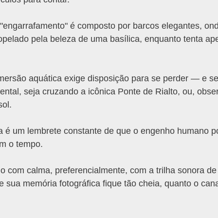
 "engarrafamento" é composto por barcos elegantes, on
tropelado pela beleza de uma basílica, enquanto tenta a
imersão aquática exige disposição para se perder — e s
ntal, seja cruzando a icônica Ponte de Rialto, ou, obse
ol.
a é um lembrete constante de que o engenho humano po
iam o tempo.
do com calma, preferencialmente, com a trilha sonora d
e sua memória fotográfica fique tão cheia, quanto o can