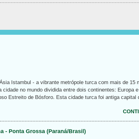
Ásia Istambul - a vibrante metrópole turca com mais de 15 
ca cidade no mundo dividida entre dois continentes: Europa 
o Estreito de Bósforo. Esta cidade turca foi antiga capital
, e oferece um rico mix histórico de atrações icônicas, co
CONTI
nte Hagia Sophia, o histórico Grande Bazar, entre outros li
vos turísticos. Turisticamente, visitar a cidade é uma exper
 o Oriente encontra o Ocidente, em cada esquina. Além do
ha - Ponta Grossa (Paraná/Brasil)
Sultanahmet, os turistas podem explorar a suntuosa Cisterna