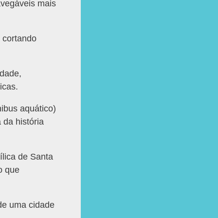
avegáveis mais
, cortando
idade,
ticas.
ibus aquático)
da história
ílica de Santa
o que
 de uma cidade