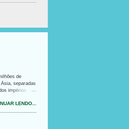
milhões de
e Ásia, separadas
 dos impérios
mo a Mesquita
NUAR LENDO...
ndíssimos e
iência
s monumentos do
 da Basílica, o