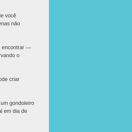
de você
penas não
e encontrar —
rvando o
de criar
e um gondoleiro
al em dia de