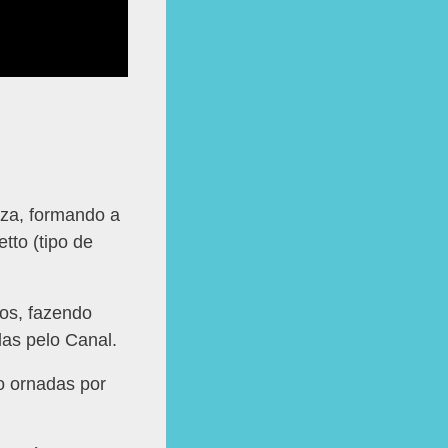
eza, formando a
tto (tipo de
ios, fazendo
das pelo Canal.
o ornadas por