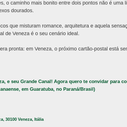
s, o caminho mais bonito entre dois pontos não é uma l
lexos dourados.
sticos que misturam romance, arquitetura e aquela sensa
l de Veneza é o seu cenário ideal.
ra pronta: em Veneza, o próximo cartão-postal está s
eza, e seu Grande Canal! Agora quero te convidar para c
aranaense, em
Guaratuba, n
o Paraná/Brasil)
, 30100 Veneza, Itália